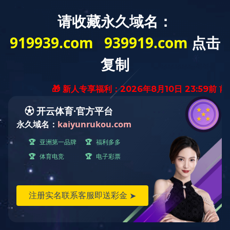

中
/
English
首页 >
产品中心
>
编制沙发
DR-2192A