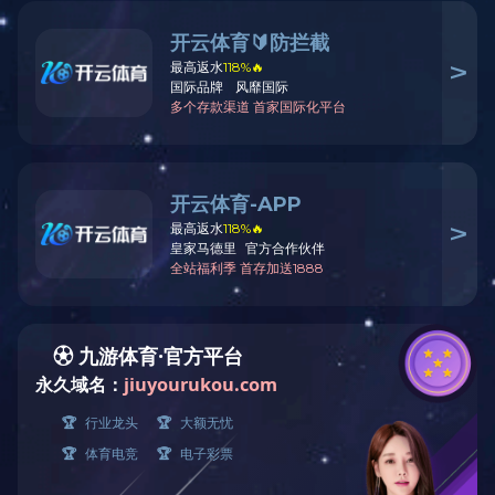
产品介绍
产品名称：铸铝沙发
产品尺寸：
单人位：
DR-2188/1 62*71*71
双人位：
DR-2188/2
117*71*71
三人位：
DR-2188/3 172*71*71
茶
几：
DR-2188T
120*70*43