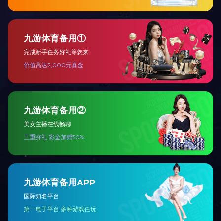
星空体育（中国）官方网站
微信二维码
厂址：广州市番禺区沙湾古坝西村大围工业区
电话：86-20-84749456 84743002
传真：86-20-84749421
网址：www.piaohua33.com
邮箱：admin@gzderong.com
© 星空体育（中国）官方网站 版权所有 粤ICP备1334135号
技术支持:英铭广州网站建设
奇异果体育
|
九游官方网页版
|
LD乐动·（中国）官方网站
|
B体育官方网
站_B体育B-sport(中国)
|
乐鱼网站
|
九州官方端网站登录入口
|
星空游戏