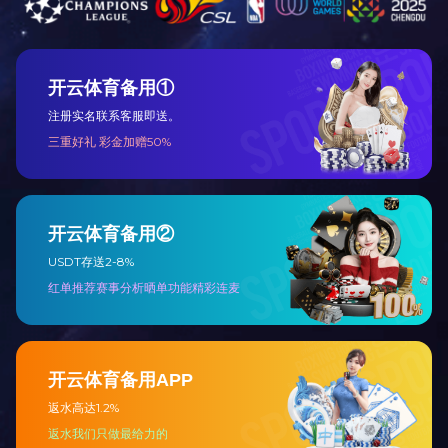
DR-2209 铝合金沙
DR-2170A
发茶几组合
DR-2170 铸铝沙发