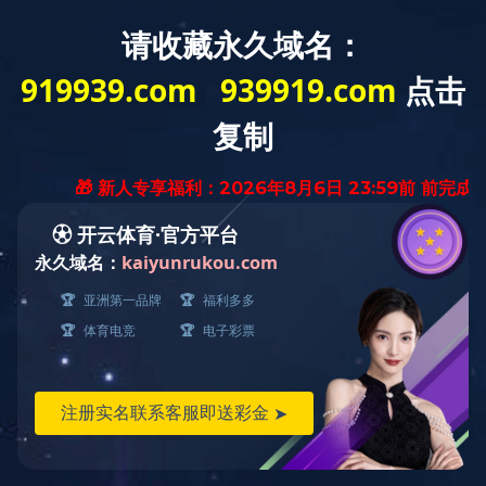

中
/
English
首页 >
产品中心
>
STAR SPORTS
DR-2188 铸铝沙发